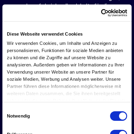
darauf abzielen, Ihre Inhalte für die
Anforderungen von KI-gestützten
Suchsystemen zu optimieren:
Diese Webseite verwendet Cookies
Wir verwenden Cookies, um Inhalte und Anzeigen zu
personalisieren, Funktionen für soziale Medien anbieten
zu können und die Zugriffe auf unsere Website zu
analysieren. Außerdem geben wir Informationen zu Ihrer
Conversational Keyword Mapping:
Verwendung unserer Website an unsere Partner für
soziale Medien, Werbung und Analysen weiter. Unsere
Wir analysieren, wie Nutzer in natürlicher
Partner führen diese Informationen möglicherweise mit
Sprache Fragen stellen, um sicherzustellen,
weiteren Daten zusammen, die Sie ihnen bereitgestellt
dass Ihre Inhalte diese für generative Engines
haben oder die sie im Rahmen Ihrer Nutzung der Dienste
relevanten Konversationen abdecken.
gesammelt haben.
Einwilligungsauswahl
Notwendig