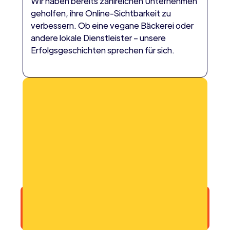
Wir haben bereits zahlreichen Unternehmen
geholfen, ihre Online-Sichtbarkeit zu
verbessern. Ob eine vegane Bäckerei oder
andere lokale Dienstleister – unsere
Erfolgsgeschichten sprechen für sich.
Bereit für Mehr
Sichtbarkeit in
ChatGPT, Gemini und
Google SGE?