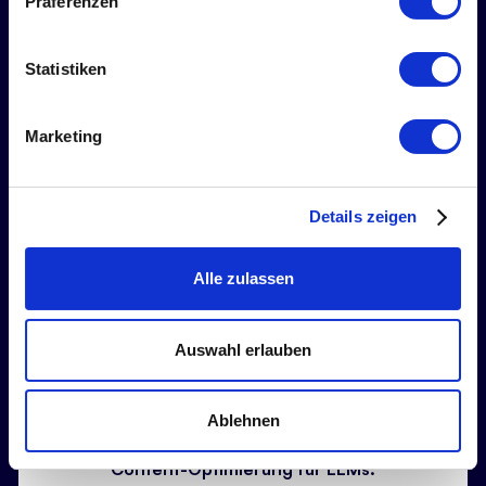
Präferenzen
Statistiken
Semantische SEO & Entity-Building:
Wir stärken das thematische Verständnis und
Marketing
den Kontext Ihrer Website, indem wir digitale
Entitäten aufbauen, die von KIs als verlässliche
Informationsknotenpunkte wahrgenommen
Details zeigen
werden.
Alle zulassen
Auswahl erlauben
Ablehnen
Content-Optimierung für LLMs: