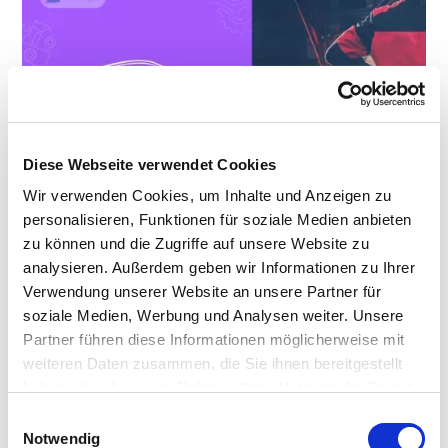
Diese Webseite verwendet Cookies
Wir verwenden Cookies, um Inhalte und Anzeigen zu
SEO-Erfolgsgeschichte: Boxenstopp
personalisieren, Funktionen für soziale Medien anbieten
Favoriten – So Haben Wir Eine Kfz-
zu können und die Zugriffe auf unsere Website zu
Werkstatt in Wien Online Sichtbar
analysieren. Außerdem geben wir Informationen zu Ihrer
Gemacht
Verwendung unserer Website an unsere Partner für
soziale Medien, Werbung und Analysen weiter. Unsere
Partner führen diese Informationen möglicherweise mit
weiteren Daten zusammen, die Sie ihnen bereitgestellt
haben oder die sie im Rahmen Ihrer Nutzung der Dienste
gesammelt haben.
Einwilligungsauswahl
Notwendig