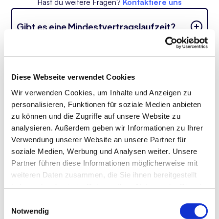
Hast du weitere Fragen?
Kontaktiere uns
Gibt es eine Mindestvertragslaufzeit?
Ja, es gibt keine Mindestvertragslaufzeit von 3
Monaten +1 Monat Kündigungsfrist. Unsere Kunden
haben nach 3 Monaten die Möglichkeit, den Vertrag
Diese Webseite verwendet Cookies
jederzeit mit einer Kündigungsfrist von einem Monat
Wir verwenden Cookies, um Inhalte und Anzeigen zu
zu beenden.
personalisieren, Funktionen für soziale Medien anbieten
zu können und die Zugriffe auf unsere Website zu
analysieren. Außerdem geben wir Informationen zu Ihrer
Fallen zusätzliche Kosten an?
Verwendung unserer Website an unsere Partner für
soziale Medien, Werbung und Analysen weiter. Unsere
Wir berechnen keine zusätzlichen Kosten. Allerdings
Partner führen diese Informationen möglicherweise mit
können Kosten anfallen, falls technische
weiteren Daten zusammen, die Sie ihnen bereitgestellt
Entwicklungen notwendig sind, um die Optimierung
haben oder die sie im Rahmen Ihrer Nutzung der Dienste
der Webseite voranzutreiben.
gesammelt haben.
Einwilligungsauswahl
Notwendig